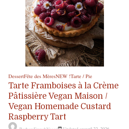
Skillet
Vegetable
Pie
with
Phyllo
Crust
Dessert
Fête des Mères
NEW !
Tarte / Pie
Tarte Framboises à la Crème
Pâtissière Vegan Maison /
Vegan Homemade Custard
Raspberry Tart
Updated on
avril 22, 2026
BarbaraFrenchVegan