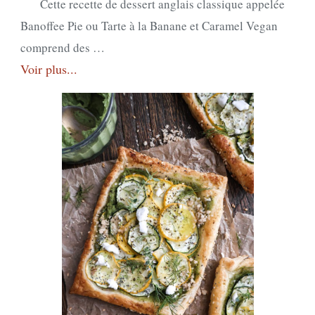
Tarte
Cette recette de dessert anglais classique appelée
à
Banoffee Pie ou Tarte à la Banane et Caramel Vegan
la
comprend des …
Voir plus...
Banane
&
Caramel
Vegan
/
Vegan
Banoffee
Pie