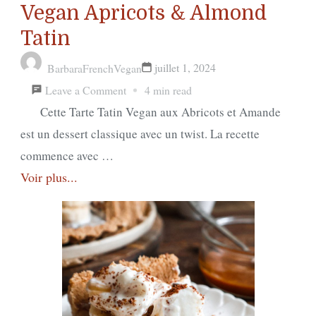
Vegan Apricots & Almond
Tatin
juillet 1, 2024
BarbaraFrenchVegan
on
Leave a Comment
4 min read
Tarte
Cette Tarte Tatin Vegan aux Abricots et Amande
Tatin
est un dessert classique avec un twist. La recette
Frangipane
commence avec …
Voir plus...
Vegan
Abricots
et
Amande
/
Vegan
Apricots