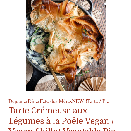
Vegan
Strawberry
Tart
Déjeuner
Dîner
Fête des Mères
NEW !
Tarte / Pie
Tarte Crémeuse aux
Légumes à la Poêle Vegan /