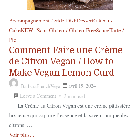
Accompagnement / Side Dish
Dessert
Gâteau /
Cake
NEW !
Sans Gluten / Gluten Free
Sauce
Tarte /
Pie
Comment Faire une Crème
de Citron Vegan / How to
Make Vegan Lemon Curd
avril 19, 2024
BarbaraFrenchVegan
on
Leave a Comment
3 min read
Comment
La Crème au Citron Vegan est une crème pâtissière
Faire
luxueuse qui capture l’essence et la saveur unique des
une
citrons. …
Voir plus...
Crème