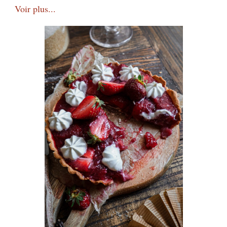
Voir plus...
&
Pesto
de
Petits
Pois
Vegan
/
Vegan
Zucchini
Tartlets
&
Peas
Pesto