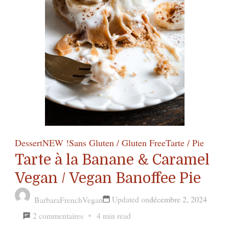
&
Almond
Tatin
Dessert
NEW !
Sans Gluten / Gluten Free
Tarte / Pie
Tarte à la Banane & Caramel
Vegan / Vegan Banoffee Pie
Updated on
décembre 2, 2024
BarbaraFrenchVegan
sur
2 commentaires
4 min read