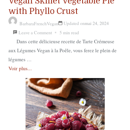
Vegan Skillet Vegetable Pie
with Phyllo Crust
Updated on
mai 24, 2024
BarbaraFrenchVegan
on
Leave a Comment
5 min read
Tarte
Dans cette délicieuse recette de Tarte Crémeuse
Crémeuse
aux Légumes Vegan à la Poêle, vous ferez le plein de
aux
légumes …
Voir plus...
Légumes
à
la
Poêle
Vegan
/
Vegan