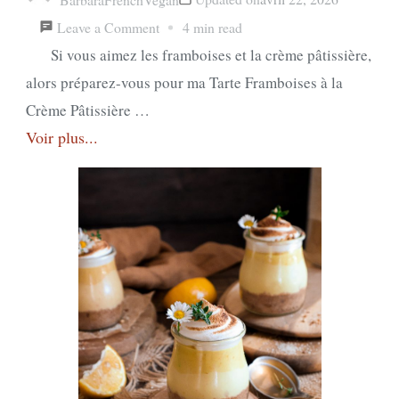
on
Leave a Comment
4 min read
Tarte
Si vous aimez les framboises et la crème pâtissière,
Framboises
alors préparez-vous pour ma Tarte Framboises à la
à
Crème Pâtissière …
Voir plus...
la
Crème
Pâtissière
Vegan
Maison
/
Vegan
Homemade
Custard
Raspberry