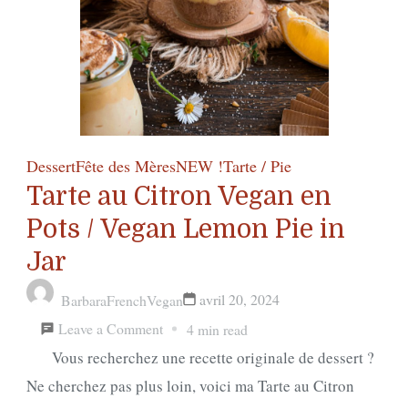
Tart
Dessert
Fête des Mères
NEW !
Tarte / Pie
Tarte au Citron Vegan en
Pots / Vegan Lemon Pie in
Jar
avril 20, 2024
BarbaraFrenchVegan
on
Leave a Comment
4 min read
Tarte
Vous recherchez une recette originale de dessert ?
au
Ne cherchez pas plus loin, voici ma Tarte au Citron