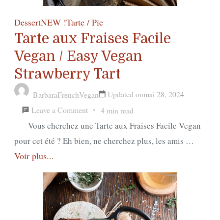
Dessert
NEW !
Tarte / Pie
Tarte aux Fraises Facile
Vegan / Easy Vegan
Strawberry Tart
Updated on
mai 28, 2024
BarbaraFrenchVegan
on
Leave a Comment
4 min read
Tarte
Vous cherchez une Tarte aux Fraises Facile Vegan
aux
pour cet été ? Eh bien, ne cherchez plus, les amis …
Voir plus...
Fraises
Facile
Vegan
/
Easy