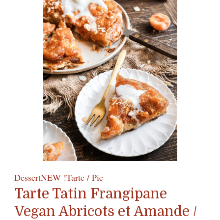
/
Vegan
Creamy
Pretzel
&
Strawberry
Tart
Dessert
NEW !
Tarte / Pie
Tarte Tatin Frangipane
Vegan Abricots et Amande /