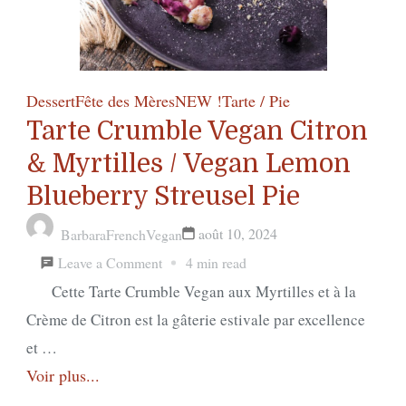
Dessert
Fête des Mères
NEW !
Tarte / Pie
Tarte Crumble Vegan Citron
& Myrtilles / Vegan Lemon
Blueberry Streusel Pie
août 10, 2024
BarbaraFrenchVegan
on
Leave a Comment
4 min read
Tarte
Cette Tarte Crumble Vegan aux Myrtilles et à la
Crumble
Crème de Citron est la gâterie estivale par excellence
Vegan
et …
Voir plus...
Citron
&