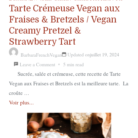
Tarte Crémeuse Vegan aux
Fraises & Bretzels / Vegan
Creamy Pretzel &
Strawberry Tart
Updated on
juillet 19, 2024
BarbaraFrenchVegan
on
Leave a Comment
5 min read
Tarte
Sucrée, salée et crémeuse, cette recette de Tarte
Crémeuse
Vegan aux Fraises et Bretzels est la meilleure tarte. La
Vegan
croûte …
Voir plus...
aux
Fraises
&
Bretzels