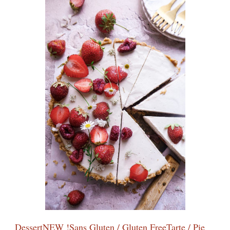
Myrtilles
/
Vegan
Lemon
Blueberry
Streusel
Pie
Dessert
NEW !
Sans Gluten / Gluten Free
Tarte / Pie