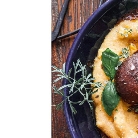
Pa
Sa
w/
Se
&
Le
Dr