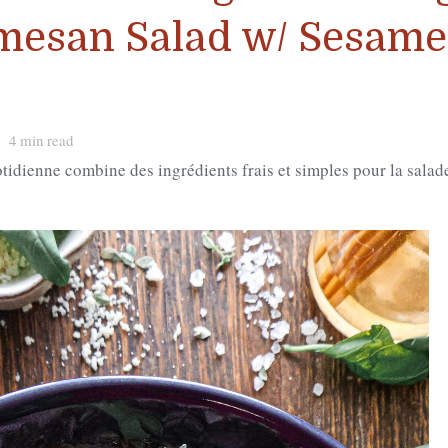
rmesan Salad w/ Sesame
4 min read
lade
ienne combine des ingrédients frais et simples pour la salad
oûtons,
rmesan
gan
aigrette
tronnée
gan