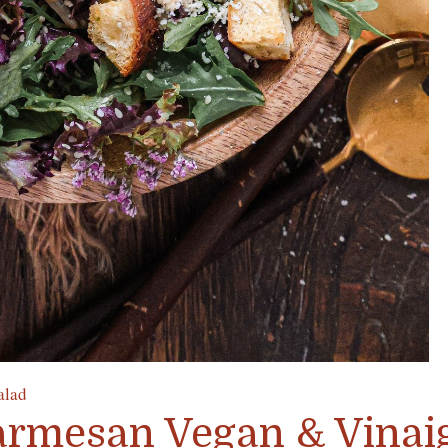
alad
armesan Vegan & Vinai