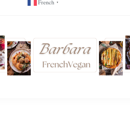
French
▼