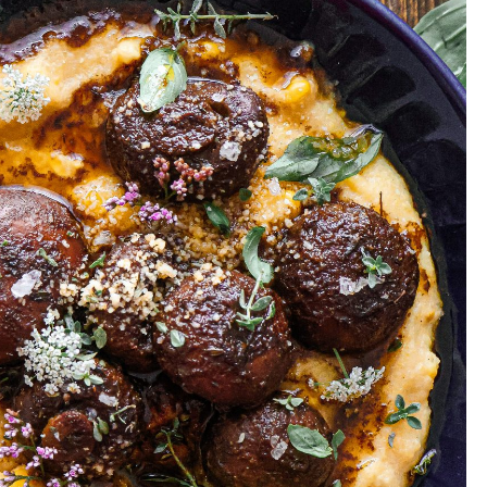
rmesan
lad
same
mon
essing