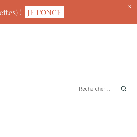
X
ttes) !
JE FONCE
Rechercher :