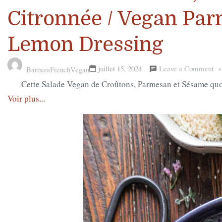
Citronnée / Vegan Pa
Lemon Dressing
on
juillet 15, 2024
Leave a Comment
BarbaraFrenchVegan
Sa
Cette Salade Vegan de Croûtons, Parmesan et Sésame quotid
de
Voir plus...
Cr
Pa
Ve
&
Vin
Ci
/
Ve