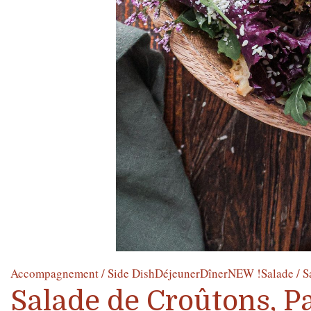
Accompagnement / Side Dish
Déjeuner
Dîner
NEW !
Salade / S
Salade de Croûtons, P