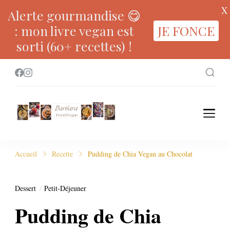
X
Alerte gourmandise 😋
: mon livre vegan est
JE FONCE
sorti (60+ recettes) !
Accueil
Recette
Pudding de Chia Vegan au Chocolat
Dessert
Petit-Déjeuner
Pudding de Chia