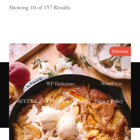
Showing 10 of 157 Results
Délicieux
© Copyright 2026
. All Rights Reserved.
Yummy Bites Pro |
Developed By
WP Delicious.
Powered by
WordPress
.
ACCUEIL
A PROPOS DE MOI
Privacy Policy
CONTACT