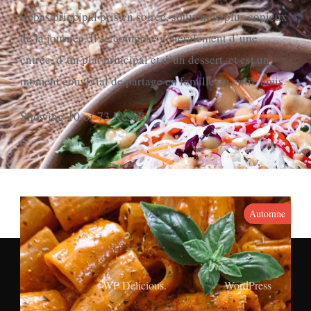
Repas principal pris en soirée, souvent le plus copieux
de la journée. Il se compose généralement d’une
entrée, d’un plat principal et d’un dessert, et est un
moment convivial de partage en famille ou entre amis.
Showing 10 of 73 Results
Automne
© Copyright 2026
. All Rights Reserved.
Yummy Bites Pro |
Developed By
WP Delicious.
Powered by
WordPress
.