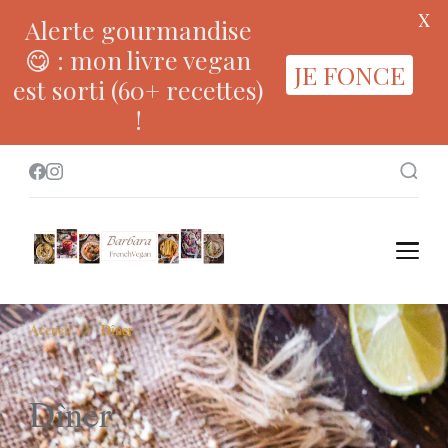
X
Alerte gourmandise
😋 : mon livre vegan
JE FONCE
est sorti (60+ recettes)
!
Accueil
Dîner
Dîner