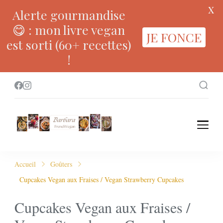
X
Alerte gourmandise
😋 : mon livre vegan
JE FONCE
est sorti (60+ recettes)
!
Accueil
Goûters
Cupcakes Vegan aux Fraises / Vegan Strawberry Cupcakes
Cupcakes Vegan aux Fraises /