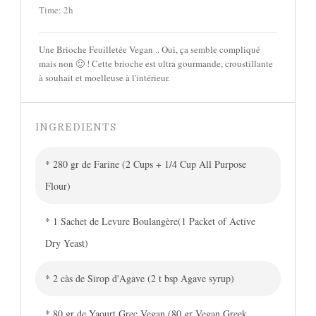
Time: 2h
Une Brioche Feuilletée Vegan .. Oui, ça semble compliqué
mais non 🙂 ! Cette brioche est ultra gourmande, croustillante
à souhait et moelleuse à l'intérieur.
INGREDIENTS
* 280 gr de Farine (2 Cups + 1/4 Cup All Purpose
Flour)
* 1 Sachet de Levure Boulangère(1 Packet of Active
Dry Yeast)
* 2 càs de Sirop d'Agave (2 t bsp Agave syrup)
* 80 gr de Yaourt Grec Vegan (80 gr Vegan Greek