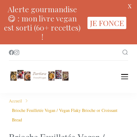
X
Alerte gourmandise
😋 : mon livre vegan
JE FONCE
est sorti (60+ recettes)
!
Accueil
Brioche Feuilletée Vegan / Vegan Flaky Brioche or Croissant
Bread
Brioche Feuilletée Vegan /